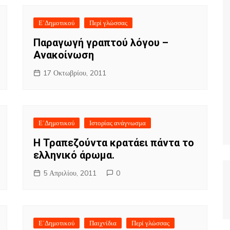
Ε΄Δημοτικού
Περί γλώσσας
Παραγωγή γραπτού λόγου –
Ανακοίνωση
17 Οκτωβρίου, 2011
Ε΄Δημοτικού
Ιστορίας ανάγνωσμα
Η Τραπεζούντα κρατάει πάντα το
ελληνικό άρωμα.
5 Απριλίου, 2011
0
αλυτικά {ολόκληρες} τις δημοσιεύσε
Ε΄Δημοτικού
Παιχνίδια
Περί γλώσσας