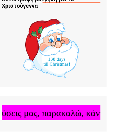
Χριστούγεννα
138 days
till Christmas!
ις μας, παρακαλώ, κάντε κλικ στον 