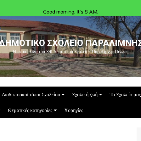
Good morning. It's 8 AM.
ΔΗΜΟΤΙΚΟ ΣΧΟΛΕΙΟ ΠΑΡΑΛΙΜΝΗ
Η ιστοσελίδα του 3/θ Δημοτικού Σχολείου Παραλίμνης Πέλλας
Διαδικτυακοί τόποι Σχολείου
Σχολική ζωή
Το Σχολείο μας
Θεματικές κατηγορίες
Χορηγίες