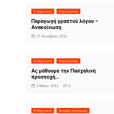
Ε΄Δημοτικού
Περί γλώσσας
Παραγωγή γραπτού λόγου –
Ανακοίνωση
17 Οκτωβρίου, 2011
Ε΄Δημοτικού
Περί γλώσσας
Ας μάθουμε την Πασχαλινή
προσευχή…
3 Μαΐου, 2011
0
Για να διαβάσετε αν
Ε΄Δημοτικού
Ιστορίας ανάγνωσμα