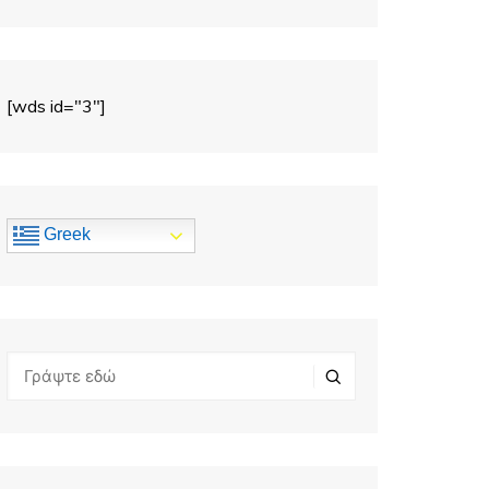
[wds id="3"]
Greek