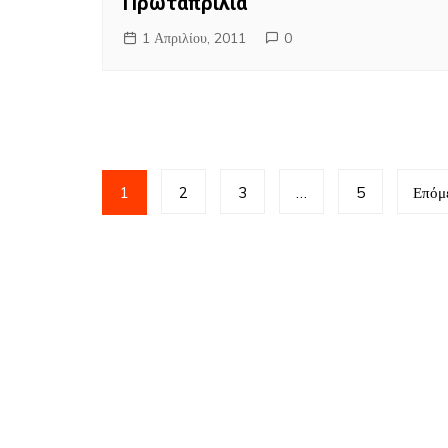
Πρωταπριλιά
1 Απριλίου, 2011
0
1
2
3
…
5
Επόμ