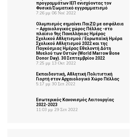
προγραμμάτων ΙΕΠ ενισχύοντας τον
Φυσικό/Σωματικό εγγραμματισμό
7:26 μμ
06 Νοέ 2022
Ολυμπισμός σημαίνει ΠαιΖΩ με ασφάλεια
– Αρχαιολογικός χώρος Πέλλας -στο
πλαίσιο 9ης Πανελλήνιας Ημέρας
Σχολικού Αθλητισμού / Ευρωπαϊκή Ημέρα
Σχολικού Αθλητισμού 2022 και της
Παγκόσμιας Ημέρας Εθελοντή Δότη
Μυελού των Οστών (World Marrow Bone
Donor Day). 30 Σεπτεμβρίου 2022
7:25 μμ
13 Οκτ 2022
Εκπαιδευτική, Αθλητική Πολιτιστική
Γιορτή στον Αρχαιολογικό Χώρο Πέλλας
5:17 μμ
30 Σεπ 2022
Εσωτερικός Κανονισμός Λειτουργίας
2022-2023
11:03 μμ
29 Σεπ 2022