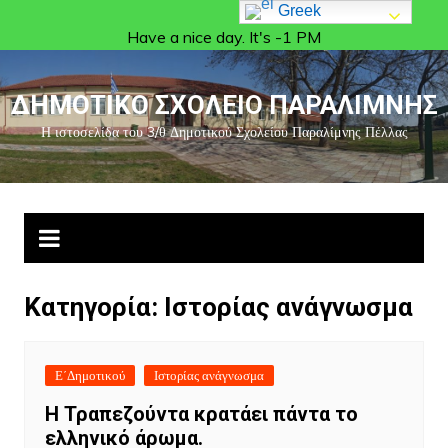
Greek
Have a nice day. It's -1 PM
ΔΗΜΟΤΙΚΟ ΣΧΟΛΕΙΟ ΠΑΡΑΛΙΜΝΗΣ
Η ιστοσελίδα του 3/θ Δημοτικού Σχολείου Παραλίμνης Πέλλας
Κατηγορία:
Ιστορίας ανάγνωσμα
Ε΄Δημοτικού
Ιστορίας ανάγνωσμα
Η Τραπεζούντα κρατάει πάντα το
ελληνικό άρωμα.