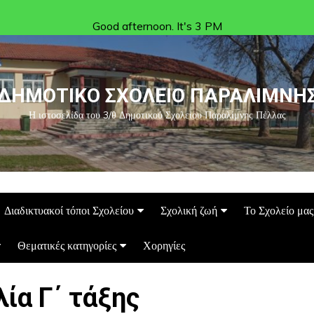
Good afternoon. It's 3 PM
ΔΗΜΟΤΙΚΟ ΣΧΟΛΕΙΟ ΠΑΡΑΛΙΜΝΗ
Η ιστοσελίδα του 3/θ Δημοτικού Σχολείου Παραλίμνης Πέλλας
Διαδικτυακοί τόποι Σχολείου
Σχολική ζωή
Το Σχολείο μας
Θεματικές κατηγορίες
Χορηγίες
ία Γ΄ τάξης