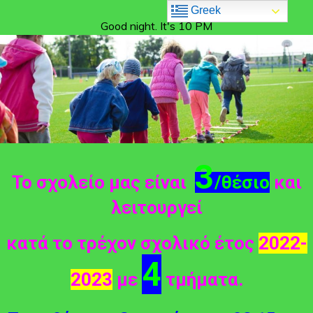
Greek
Good night. It's 10 PM
3
Το σχολείο μας είναι
/θέσιο
και
λειτουργεί
κατά το τρέχον σχολικό έτος
2022-
4
2023
με
τμήματα.