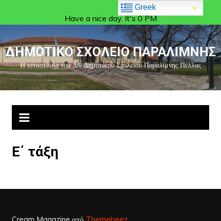
Greek
Have a nice day. It's 0 PM
ΔΗΜΟΤΙΚΟ ΣΧΟΛΕΙΟ ΠΑΡΑΛΙΜΝΗΣ
Η ιστοσελίδα του 3/θ Δημοτικού Σχολείου Παραλίμνης Πέλλας
Ε΄ τάξη
Cream Magazine από
Themebeez