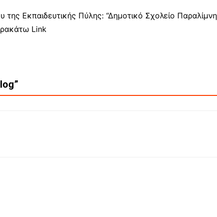
υ της Εκπαιδευτικής Πύλης: “Δημοτικό Σχολείο Παραλίμν
αρακάτω Link
log
”