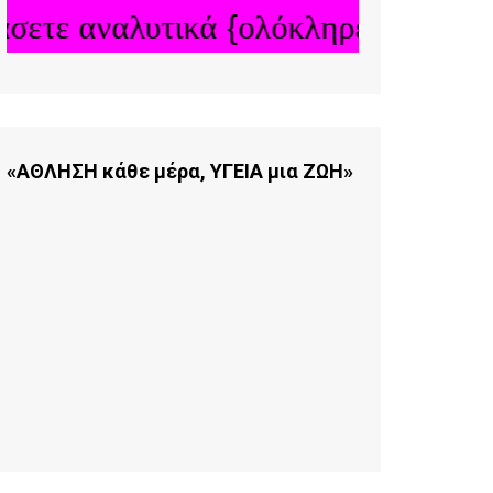
τε αναλυτικά {ολόκληρες} τις δημοσ
«ΑΘΛΗΣΗ κάθε μέρα, ΥΓΕΙΑ μια ΖΩΗ»