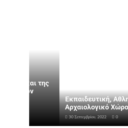
η Μυελού των Οστών (World Marrow Bone
αι της
ν
Εκπαιδευτική, Αθλητική Πολ
Αρχαιολογικό Χώρο Πέλλας
30 Σεπτεμβρίου, 2022
0