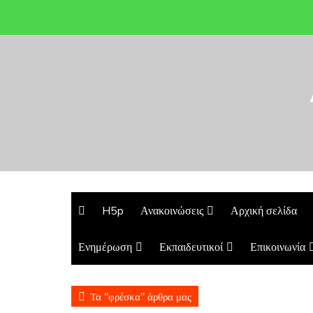
H5p
Ανακοινώσεις
Αρχική σελίδα
Ενημέρωση
Εκπαιδευτικοί
Επικοινωνία
Πανελλήνιας Ημέρας Σχολικού Αθλητισμού /
Τα "φρέσκα" άρθρα μας