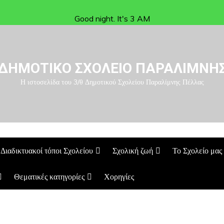
Good night. It's 3 AM
ΔΗΜΟΤΙΚΟ ΣΧΟΛΕΙΟ ΠΑΡΑΛΙΜΝΗ
Η ιστοσελίδα του 3/θ Δημοτικού Σχολείου Παραλίμνης Πέλλας
Διαδικτυακοί τόποι Σχολείου
Σχολική ζωή
Το Σχολείο μας
Θεματικές κατηγορίες
Χορηγίες